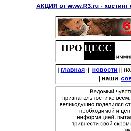
АКЦИЯ от www.R3.ru - хостинг 
ПРО
ЦЕСС
имми
главная
новости
на
|
||
||
наши
со
|
Ведомый чувст
признательности ко всем,
великодушно поделился с
необходимой и цен
информацией, пыта
привнести свой скро
в