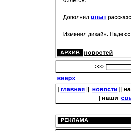
билетов.
опыт
Дополнил
рассказо
Изменил дизайн. Надеюсь
новостей
АРХИВ
>>>
вверх
главная
новости
на
|
||
||
наши
со
|
РЕКЛАМА