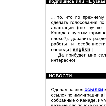
подпишись или НЕ узнае
... то, что по прежнем
сделать голосования по
адаптации (где лучше:
Канада с пустым карман
плохо?); добавить разд
работы и особенности
english
очереди |
|
Да прибудет мне силы 
интересно!
НОВОСТИ
ссылки
Сделал раздел
к
ссылок по иммиграции в К
собранные о Канаде, имм
важные для поиска работы