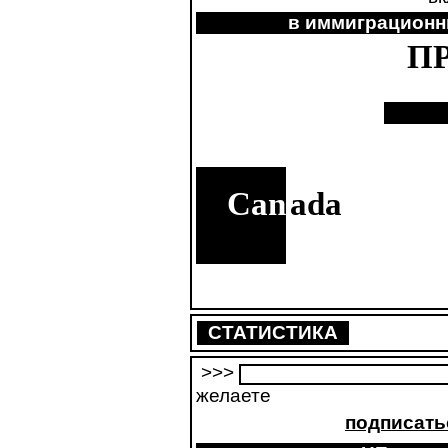
в иммиграцион
П
Can
ada
СТАТИСТИКА
>>>
желаете