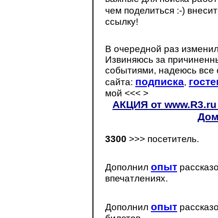
чем поделиться :-) внеси
ссылку!
В очередной раз изменил
Извиняюсь за причиненн
событиями, надеюсь все
подписка
госте
сайта:
,
мой <<< >
АКЦИЯ от www.R3.ru 
Дом
3300
>>> посетитель.
опыт
Дополнил
рассказо
впечатлениях.
опыт
Дополнил
рассказо